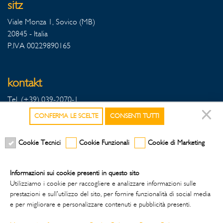
sitz
Viale Monza 1, Sovico (MB)
20845 - Italia
P.IVA 00229890165
kontakt
Tel. (+39) 039-2070-1
Fax Export (+39) 039-2070342
CONFERMA LE SCELTE
CONSENTI TUTTI
Fax Italia (+39) 039-2070396
Cookie Tecnici
Cookie Funzionali
Cookie di Marketing
folgen sie uns auf den sozialen medien
Informazioni sui cookie presenti in questo sito
Utilizziamo i cookie per raccogliere e analizzare informazioni sulle
prestazioni e sull'utilizzo del sito, per fornire funzionalità di social media
e per migliorare e personalizzare contenuti e pubblicità presenti.