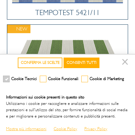
TEMPOTEST 5421/11
NEW
CONFERMA LE SCELTE
CONSENTI TUTTI
Cookie Tecnici
Cookie Funzionali
Cookie di Marketing
TEMPOTEST 5421/12
Informazioni sui cookie presenti in questo sito
Utilizziamo i cookie per raccogliere e analizzare informazioni sulle
NEW
prestazioni e sull'utilizzo del sito, per fornire funzionalità di social media
e per migliorare e personalizzare contenuti e pubblicità presenti.
Mostra più informazioni
Cookie Policy
Privacy Policy