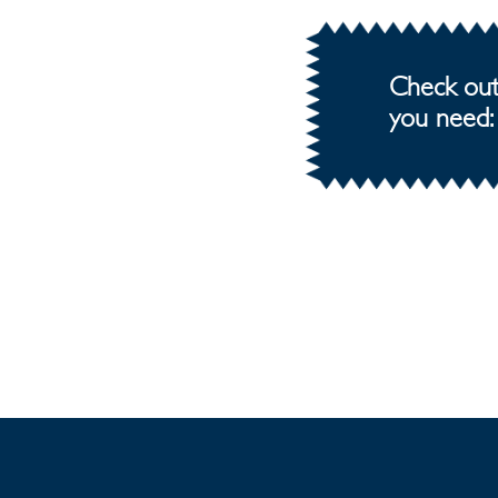
Check out 
you need: