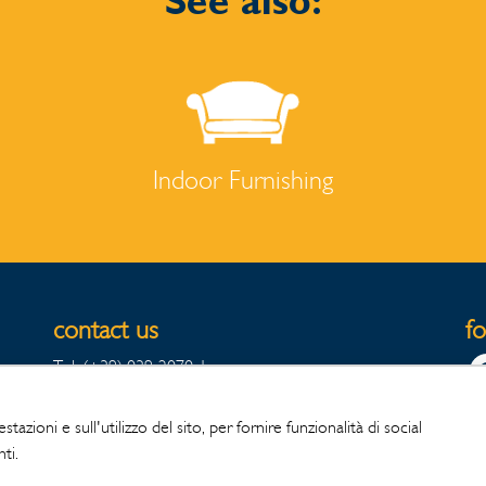
See also:
Indoor Furnishing
contact us
f
Tel. (+39) 039-2070-1
Fax Export (+39) 039-2070342
Fax Italia (+39) 039-2070396
tazioni e sull'utilizzo del sito, per fornire funzionalità di social
ti.