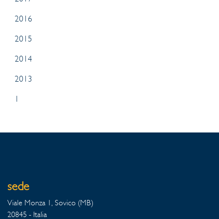
2016
2015
2014
2013
1
sede
Viale Monza 1, Sovico (MB)
20845 - Italia