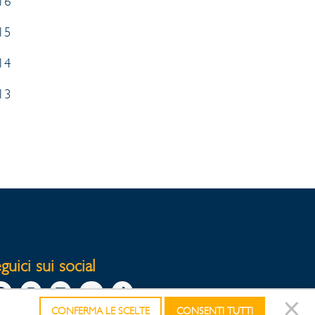
16
15
14
13
guici sui social
CONFERMA LE SCELTE
CONSENTI TUTTI