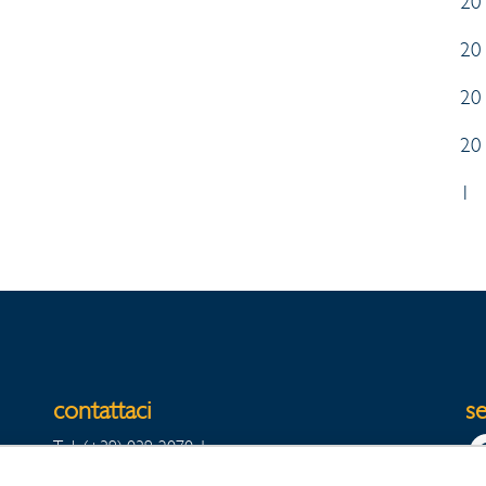
20
20
20
20
1
contattaci
se
Tel. (+39) 039-2070-1
Fax Export (+39) 039-2070342