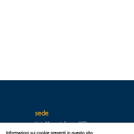
sede
Viale Monza 1, Sovico (MB)
20845 - Italia
Informazioni sui cookie presenti in questo sito