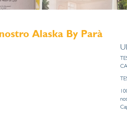
nostro Alaska By Parà
U
TES
CA
TES
10
no
Ca