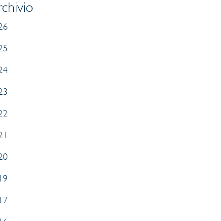
chivio
26
25
24
23
22
21
20
19
17