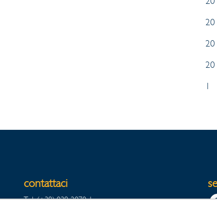
20
20
20
20
1
contattaci
se
Tel. (+39) 039-2070-1
Fax Export (+39) 039-2070342