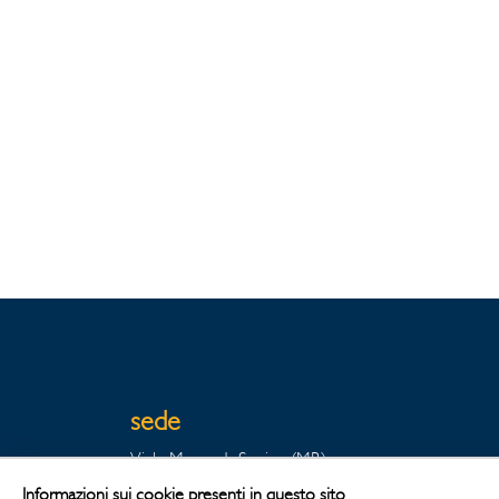
sede
Viale Monza 1, Sovico (MB)
20845 - Italia
Informazioni sui cookie presenti in questo sito