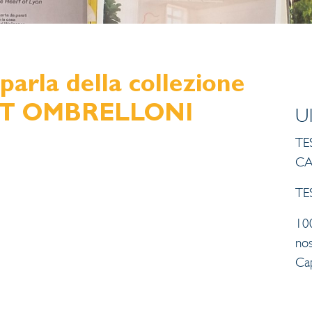
rla della collezione
T OMBRELLONI
U
TES
CA
TES
10
no
Ca