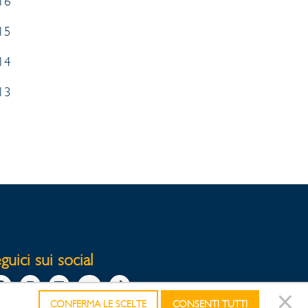
16
15
14
13
guici sui social
CONFERMA LE SCELTE
CONSENTI TUTTI