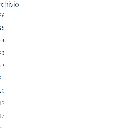
chivio
26
25
24
23
22
21
20
19
17