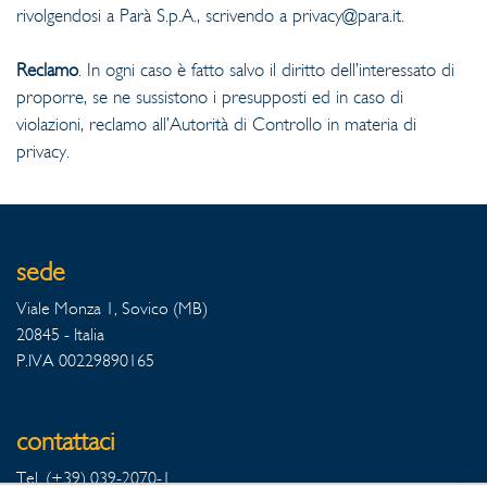
rivolgendosi a Parà S.p.A., scrivendo a
privacy@para.it
.
Reclamo
. In ogni caso è fatto salvo il diritto dell’interessato di
proporre, se ne sussistono i presupposti ed in caso di
violazioni, reclamo all’Autorità di Controllo in materia di
privacy.
sede
Viale Monza 1, Sovico (MB)
20845 - Italia
P.IVA 00229890165
contattaci
Tel. (+39) 039-2070-1